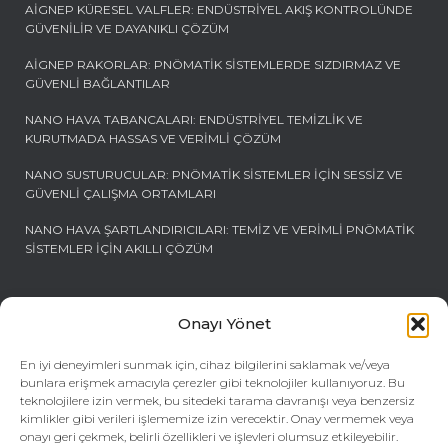
AIGNEP KÜRESEL VALFLER: ENDÜSTRIYEL AKIŞ KONTROLÜNDE
GÜVENILIR VE DAYANIKLI ÇÖZÜM
AIGNEP RAKORLAR: PNÖMATIK SISTEMLERDE SIZDIRMAZ VE
GÜVENLI BAĞLANTILAR
NANO HAVA TABANCALARI: ENDÜSTRIYEL TEMIZLIK VE
KURUTMADA HASSAS VE VERIMLI ÇÖZÜM
NANO SUSTURUCULAR: PNÖMATIK SISTEMLER İÇIN SESSIZ VE
GÜVENLI ÇALIŞMA ORTAMLARI
NANO HAVA ŞARTLANDIRICILARI: TEMIZ VE VERIMLI PNÖMATIK
SISTEMLER İÇIN AKILLI ÇÖZÜM
İletişim
Onayı Yönet
Bize ulaşın
En iyi deneyimleri sunmak için, cihaz bilgilerini saklamak ve/veya
Ofisimiz
bunlara erişmek amacıyla çerezler gibi teknolojiler kullanıyoruz. Bu
teknolojilere izin vermek, bu sitedeki tarama davranışı veya benzersiz
Biz size ulaşalım
kimlikler gibi verileri işlememize izin verecektir. Onay vermemek veya
onayı geri çekmek, belirli özellikleri ve işlevleri olumsuz etkileyebilir.