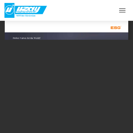
M
E
N
Ü
Y
Ü
A
Ç
/
K
A
P
A