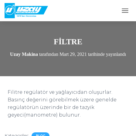
M
E
N
Ü
Y
FİLTRE
Ü
A
Uzay Makina
tarafından
Mart 29, 2021
tarihinde yayınlandı
Ç
/
K
A
P
A
Filitre regülatör ve yağlayıcıdan oluşurlar.
Basınç değerini görebilmek üzere genelde
regülatörün üzerinde bir de tazyik
geyeci(manometre) bulunur.
Kategoriler:
BLOG