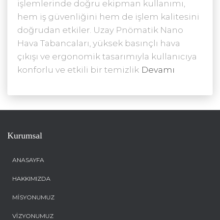
işlemlerinde doğru ekipman kullanımı,
hem iş güvenliğini hem de işlem kalitesini
doğrudan etkiler. Uzay Pnömatik Nano
Hava Tabancaları, yüksek basınçlı hava
çıkışı ve ergonomik tasarımıyla kullanıcıya
konforlu ve etkili bir temizlik
Devamı
Kurumsal
ANASAYFA
HAKKIMIZDA
MISYONUMUZ
VIZYONUMUZ