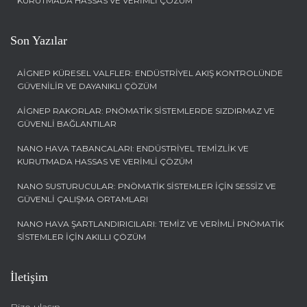
KURUTMADA HASSAS VE VERIMLI ÇÖZÜM
Son Yazılar
AIGNEP KÜRESEL VALFLER: ENDÜSTRIYEL AKIŞ KONTROLÜNDE
GÜVENILIR VE DAYANIKLI ÇÖZÜM
AIGNEP RAKORLAR: PNÖMATIK SISTEMLERDE SIZDIRMAZ VE
GÜVENLI BAĞLANTILAR
NANO HAVA TABANCALARI: ENDÜSTRIYEL TEMIZLIK VE
KURUTMADA HASSAS VE VERIMLI ÇÖZÜM
NANO SUSTURUCULAR: PNÖMATIK SISTEMLER İÇIN SESSIZ VE
GÜVENLI ÇALIŞMA ORTAMLARI
NANO HAVA ŞARTLANDIRICILARI: TEMIZ VE VERIMLI PNÖMATIK
SISTEMLER İÇIN AKILLI ÇÖZÜM
İletişim