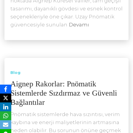
noktada Aignep Küresel Valfler, tam geçişli
tasarımı, dayanıklı gövdesi ve esnek kontrol
seçenekleriyle öne çıkar. Uzay Pnömatik
güvencesiyle sunulan
Devamı
Blog
Aignep Rakorlar: Pnömatik
Sistemlerde Sızdırmaz ve Güvenli
Bağlantılar
Pnömatik sistemlerde hava sızıntısı, verim
kaybına ve enerji maliyetlerinin artmasına
neden olabilir. Bu sorunun önüne geçmek